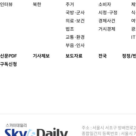
인터뷰
북한
주거
소비자
제
국방·군사
시정·구정
식
의료·보건
경제사건
여
법조
거시경제
광
교통·환경
I
부음·인사
신문PDF
기사제보
보도자료
전국
정정/
구독신청
주소 : 서울시 서초구 방배천로2안길 8
종합일간지 등록번호 : 서울시 가5