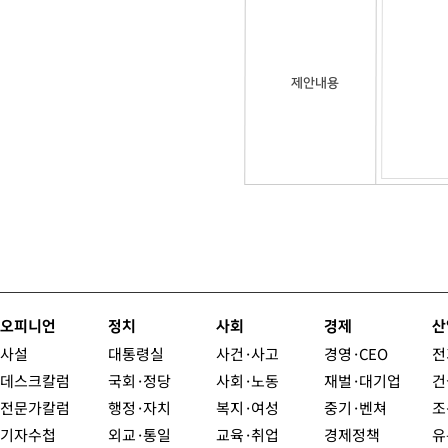
제안내용
오피니언
정치
사회
경제
산
사설
대통령실
사건·사고
경영·CEO
전
데스크칼럼
국회·정당
사회·노동
재벌·대기업
건
전문가칼럼
행정·자치
복지·여성
중기·벤쳐
조
기자수첩
외교·통일
교육·취업
경제정책
유